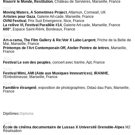
Rouvrir le Monde, Restitution
, Château de Servières, Marseille, France
2024
Moving Waters, A Sometimes Project
, Altarnun, Cornwall, UK
Artistes pour Gaza
, Galerie Art-cade, Marseille, France
OVNI Festival
, Prix Sud Emergence, Nice, France
La relève VI, Festival Parallèle #14
, Galerie Art-cade, Marseille, France
600°
, Espace Saint-Rémi, Bordeaux, France
2023
Art-o-rama, The Film Gallery & Re:Voir X Labo Largent
, Friche de la Belle de
Mai, Marseille, France
Printemps de l'Art Contemporain Off, Atelier Peintre de lettres
, Marseille,
France
2022
Festival Le son des peuples
, concert avec Iranhe, Apt, France
2019
Festival Mimi, AMI (Aide aux Musiques Innovatrices)
,
IRANHE
,
l'Embobineuse, Marseille, France
2018
Familière étrangeté
, exposition de photographies, Ostaù dau Pais, Marseille,
France
Diplômes
Diploma
2020
École de cinéma documentaire de Lussas X Université Grenoble-Alpes
M2
Réalisation