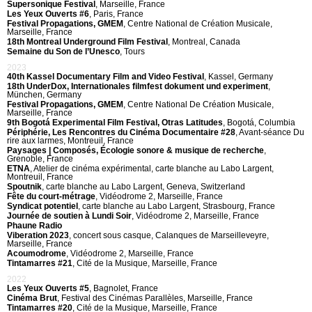
Supersonique Festival
, Marseille, France
Les Yeux Ouverts #6
, Paris, France
Festival Propagations, GMEM
, Centre National de Création Musicale,
Marseille, France
18th Montreal Underground Film Festival
, Montreal, Canada
Semaine du Son de l’Unesco
, Tours
2023
40th Kassel Documentary Film and Video Festival
, Kassel, Germany
18th UnderDox, Internationales filmfest dokument und experiment
,
München, Germany
Festival Propagations, GMEM
, Centre National De Création Musicale,
Marseille, France
9th Bogotá Experimental Film Festival, Otras Latitudes
, Bogotá, Columbia
Périphérie, Les Rencontres du Cinéma Documentaire #28
, Avant-séance Du
rire aux larmes, Montreuil, France
Paysages | Composés, Écologie sonore & musique de recherche
,
Grenoble, France
ETNA
, Atelier de cinéma expérimental, carte blanche au Labo Largent,
Montreuil, France
Spoutnik
, carte blanche au Labo Largent, Geneva, Switzerland
Fête du court-métrage
, Vidéodrome 2, Marseille, France
Syndicat potentiel
, carte blanche au Labo Largent, Strasbourg, France
Journée de soutien à Lundi Soir
, Vidéodrome 2, Marseille, France
Phaune Radio
Viberation 2023
, concert sous casque, Calanques de Marseilleveyre,
Marseille, France
Acoumodrome
, Vidéodrome 2, Marseille, France
Tintamarres #21
, Cité de la Musique, Marseille, France
2022
Les Yeux Ouverts #5
, Bagnolet, France
Cinéma Brut
, Festival des Cinémas Parallèles, Marseille, France
Tintamarres #20
, Cité de la Musique, Marseille, France