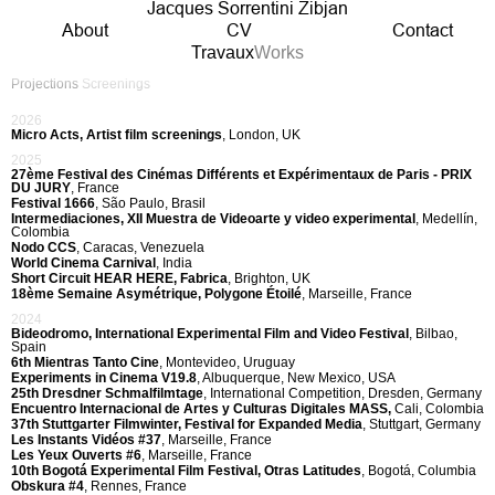
Jacques Sorrentini Zibjan
About
CV
Contact
Travaux
Works
Projections
Screenings
2026
Micro Acts, Artist film screenings
, London, UK
2025
27ème Festival des Cinémas Différents et Expérimentaux de Paris - PRIX
DU JURY
, France
Festival 1666
, São Paulo, Brasil
Intermediaciones, XII Muestra de Videoarte y video experimental
, Medellín,
Colombia
Nodo CCS
, Caracas, Venezuela
World Cinema Carnival
, India
Short Circuit HEAR HERE, Fabrica
, Brighton, UK
18ème Semaine Asymétrique, Polygone Étoilé
, Marseille, France
2024
Bideodromo, International Experimental Film and Video Festival
, Bilbao,
Spain
6th Mientras Tanto Cine
, Montevideo, Uruguay
Experiments in Cinema V19.8
, Albuquerque, New Mexico, USA
25th Dresdner Schmalfilmtage
, International Competition, Dresden, Germany
Encuentro Internacional de Artes y Culturas Digitales MASS,
Cali, Colombia
37th Stuttgarter Filmwinter, Festival for Expanded Media
, Stuttgart, Germany
Les Instants Vidéos #37
, Marseille, France
Les Yeux Ouverts #6
, Marseille, France
10th Bogotá Experimental Film Festival, Otras Latitudes
, Bogotá, Columbia
Obskura #4
, Rennes, France