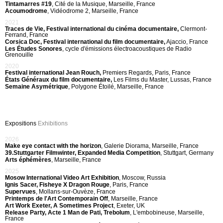
Tintamarres #19
, Cité de la Musique, Marseille, France
Acoumodrome
, Vidéodrome 2, Marseille, France
2021
Traces de Vie, Festival international du cinéma documentaire,
Clermont-
Ferrand, France
Corsica Doc, Festival international du film documentaire,
Ajaccio, France
Les Études Sonores
, cycle d'émissions électroacoustiques de Radio
Grenouille
2020
Festival international Jean Rouch,
Premiers Regards, Paris, France
États Généraux du film documentaire,
Les Films du Master, Lussas, France
Semaine Asymétrique
, Polygone Étoilé, Marseille, France
Expositions
Exhibitions
2026
Make eye contact with the horizon
, Galerie Diorama, Marseille, France
39.Stuttgarter Filmwinter, Expanded Media Competition
, Stuttgart, Germany
Arts éphémères
, Marseille, France
2025
Mosow International Video Art Exhibition
, Moscow, Russia
Ignis Sacer, Fisheye X Dragon Rouge
, Paris, France
Supervues
, Mollans-sur-Ouvèze, France
Printemps de l'Art Contemporain Off
, Marseille, France
Art Work Exeter, A Sometimes Project
, Exeter, UK
Release Party, Acte 1 Man de Pati, Trebolum
, L'embobineuse, Marseille,
France